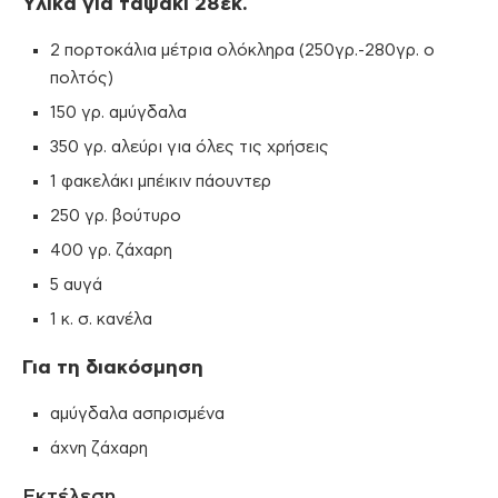
Υλικά για ταψάκι 28εκ.
2 πορτοκάλια μέτρια ολόκληρα (250γρ.-280γρ. ο
πολτός)
150 γρ. αμύγδαλα
350 γρ. αλεύρι για όλες τις χρήσεις
1 φακελάκι μπέικιν πάουντερ
250 γρ. βούτυρο
400 γρ. ζάχαρη
5 αυγά
1 κ. σ. κανέλα
Για τη διακόσμηση
αμύγδαλα ασπρισμένα
άχνη ζάχαρη
Εκτέλεση