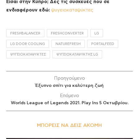
Είσαι στην Κύπρο; Δες τις συσκευές που σε
ενδιαφέρουν εδώ:
ψυγειοκαταψύκτες
FRESHBALANCER
FRESHCONVERTER
LG
LG DOOR COOLING
NATUREFRESH
PORTALFEED
ΨΥΓΕΙΟΚΑΤΑΨΎΚΤΕΣ
ΨΥΓΕΙΟΚΑΤΑΨΎΚΤΗΣ LG
Προηγούμενο
Έξυπνο σπίτι για καλύτερη ζωή
Επόμενο
Worlds League of Legends 2021. Play Ins 5 Οκτωβρίου.
ΜΠΟΡΕΊΣ ΝΑ ΔΕΙΣ ΑΚΌΜΗ