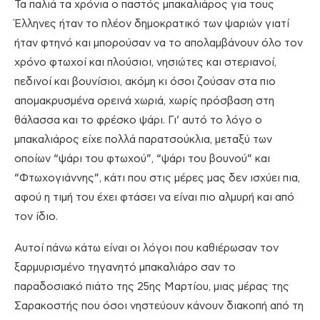
Τα παλιά τα χρόνια ο παστός μπακαλιάρος για τους
Έλληνες ήταν το πλέον δημοκρατικό των ψαριών γιατί
ήταν φτηνό και μπορούσαν να το απολαμβάνουν όλο τον
χρόνο φτωχοί και πλούσιοι, νησιώτες και στεριανοί,
πεδινοί και βουνίσιοι, ακόμη κι όσοι ζούσαν στα πιο
απομακρυσμένα ορεινά χωριά, χωρίς πρόσβαση στη
θάλασσα και το φρέσκο ψάρι. Γι’ αυτό το λόγο ο
μπακαλιάρος είχε πολλά παρατσούκλια, μεταξύ των
οποίων “ψάρι του φτωχού”, “ψάρι του βουνού” και
“Φτωχογιάννης”, κάτι που στις μέρες μας δεν ισχύει πια,
αφού η τιμή του έχει φτάσει να είναι πιο αλμυρή και από
τον ίδιο.
Αυτοί πάνω κάτω είναι οι λόγοι που καθιέρωσαν τον
ξαρμυρισμένο τηγανητό μπακαλιάρο σαν το
παραδοσιακό πιάτο της 25ης Μαρτίου, μιας μέρας της
Σαρακοστής που όσοι νηστεύουν κάνουν διακοπή από τη