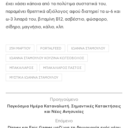
έχει χάσει κάποια από τα πολύτιμα συστατικά του,
παραμένει θρεπτικά αξιόλογος αφού διατηρεί τα ω-6 και
ω-3 λιπαρά του, βιταμίνη Β12, ασβέστιο, φώσφορο,
σίδηρο, μαγνήσιο, κάλιο, κλπ.
25Η ΜΑΡΤΊΟΥ
PORTALFEED
ΙΩΆΝΝΑ ΣΤΑΜΟΎΛΟΥ
ΙΩΆΝΝΑ ΣΤΑΜΟΎΛΟΥ ΚΟΥΖΊΝΑ ΚΩΤΣΌΒΟΛΟΣ
ΜΠΑΚΑΛΙΆΡΟΣ
ΜΠΑΚΑΛΙΆΡΟΣ ΠΑΣΤΌΣ
ΜΥΣΤΙΚΆ ΙΩΆΝΝΑ ΣΤΑΜΟΎΛΟΥ
Προηγούμενο
Παγκόσμια Ημέρα Καταναλωτή. Σημαντικές Κατακτήσεις
και Νέες Ανησυχίες
Επόμενο
Disney και Epic Games μαζί για τη δημιουργία ενός νέου