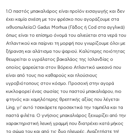
1.Ο παστός μπακαλιάρος είναι προϊόν εισαγωγής και δεν
έχει καμία σχέση με τον φρέσκο που αγοράζουμε στα
ιχθυοπωλεία.Ο Gadus Morhua (Γάδος ή Cod στα αγγλικά)
όπως είναι το επίσημο όνομά του αλιεύεται στα νερά του
Ατλαντικού και παίρνει τη μορφή που γνωρίζουμε όλοι με
ξήρανση και αλάτισμα του ψαριού. Καλύτερης ποιότητας
θεωρείται ο υγράλατος βακαλάος της Ισλανδίας ο
οποίος ψαρεύεται στον Βόρειο Ατλαντικό ωκεανό που
είναι από τους πιο καθαρούς και πλούσιους
υγροβιότοπους στον κόσμο. Προσοχή στην αγορά
κυκλοφορεί ένας σωσίας του παστού μπακαλιάρου, πιο
φτηνός και χαμηλότερης θρεπτικής αξίας που λέγεται
Ling, γι’ αυτό τσεκάρετε προσεκτικά την ταμπέλα και τα
παστά φιλέτα. Ο γνήσιος μπακαλιάρος ξεχωρίζει από την
χαρακτηριστική λευκή γραμμή που διατρέχει κατά μήκος
το σώμα του και από τις δυο πλευρές. Αναζητήστε τη!