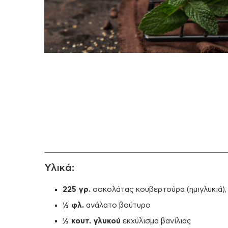
Υλικά:
225 γρ.
σοκολάτας κουβερτούρα (ημιγλυκιά),
½ φλ.
ανάλατο βούτυρο
½ κουτ. γλυκού
εκχύλισμα βανίλιας