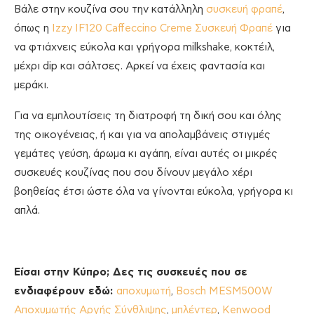
Βάλε στην κουζίνα σου την κατάλληλη
συσκευή φραπέ
,
όπως η
Izzy IF120 Caffeccino Creme Συσκευή Φραπέ
για
να φτιάχνεις εύκολα και γρήγορα milkshake, κοκτέιλ,
μέχρι dip και σάλτσες. Αρκεί να έχεις φαντασία και
μεράκι.
Για να εμπλουτίσεις τη διατροφή τη δική σου και όλης
της οικογένειας, ή και για να απολαμβάνεις στιγμές
γεμάτες γεύση, άρωμα κι αγάπη, είναι αυτές οι μικρές
συσκευές κουζίνας που σου δίνουν μεγάλο χέρι
βοηθείας έτσι ώστε όλα να γίνονται εύκολα, γρήγορα κι
απλά.
Είσαι στην Κύπρο; Δες τις συσκευές που σε
ενδιαφέρουν εδώ:
αποχυμωτή
,
Bosch MESM500W
Αποχυμωτής Αργής Σύνθλιψης
,
μπλέντερ
,
Kenwood