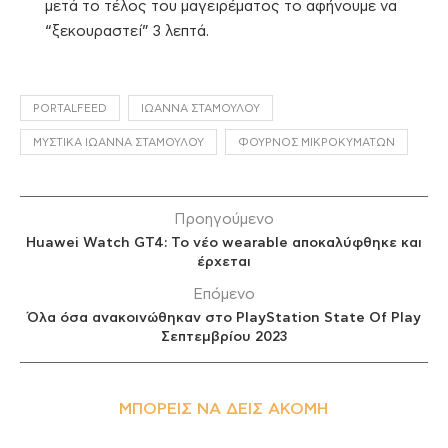
μετά το τέλος του μαγειρέματος το αφήνουμε να
“ξεκουραστεί” 3 λεπτά.
PORTALFEED
ΙΩΆΝΝΑ ΣΤΑΜΟΎΛΟΥ
ΜΥΣΤΙΚΆ ΙΩΆΝΝΑ ΣΤΑΜΟΎΛΟΥ
ΦΟΎΡΝΟΣ ΜΙΚΡΟΚΥΜΆΤΩΝ
Προηγούμενο
Huawei Watch GT4: Το νέο wearable αποκαλύφθηκε και
έρχεται
Επόμενο
Όλα όσα ανακοινώθηκαν στο PlayStation State Of Play
Σεπτεμβρίου 2023
ΜΠΟΡΕΊΣ ΝΑ ΔΕΙΣ ΑΚΌΜΗ