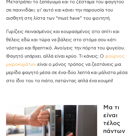
Μετατρέπει το ξεπάγωμα και το ζέσταμα του φαγητού
σε παιχνιδάκι, γι’ αυτό και κάνει την παρουσία του
αισθητή στη λίστα των “must have” του φοιτητή.
Γυρίζεις πεινασμένος και κουρασμένος στο σπίτι και
θέλεις εδώ και τώρα να βάλεις στο στόμα σου κάτι
νόστιμο και θρεπτικό. Ανοίγεις την πόρτα του ψυγείου.
Φαγητό υπάρχει, αλλά είναι κρύο. Τι κάνεις; Ο
φούρνος
μικροκυμάτων
είναι ο μόνος τρόπος να ζεστάνεις μια
μερίδα φαγητό μέσα σε ένα-δύο λεπτά και μάλιστα μέσα
στο ίδιο του το πιάτο, πατώντας απλά ένα κουμπί!
Μα τι
είναι
τέλος
πάντων