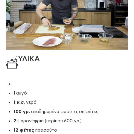
ΥΛΙΚΑ
1
αυγό
1 κ.σ.
νερό
100 γρ.
αποξηραμένα φρούτα, σε φέτες
2
ψαρονέφρια (περίπου 600 γρ.)
12 φέτες
προσούτο