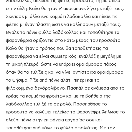
λαδόκολλας άπλωσε τις φέτες προσούτο, τη μία δίπλα
στην άλλη. Καλό θα ήταν ν’ ακουμπάνε λίγο μεταξύ τους.
Σκέπασε μ’ άλλο ένα κομμάτι λαδόκολλα και πίεσε τις
φέτες μ’ έναν πλάστη ώστε να κολλήσουν μεταξύ τους.
Βγάλε το πάνω φύλλο λαδόκολλας και τοποθέτησε τα
ψαρονέφρια οριζόντια στο κάτω μέρος του προσούτο.
Καλό θα ήταν ο τρόπος που θα τοποθετήσεις τα
ψαρονέφρια να είναι συμμετρικός, εναλλάξ η μεγάλη με
τη μικρή πλευρά, ώστε να υπάρχει ομοιόμορφο πάχος
όταν θα το τυλίξεις και να γίνει αντίστοιχα ομοιόμορφο
το ψήσιμο. Ρίξε από πάνω αλάτι, πιπέρι και το
ψιλοκομμένο δενδρολίβανο. Πασπάλισε ανάμεσα από το
κρέας τα κομμάτια φρούτων και με τη βοήθεια της
λαδόκολλας τύλιξέ τα σε ρολό. Προσπάθησε το
προσούτο να καλύψει τελείως το ψαρονέφρι. Άπλωσε το
αλεύρι πάνω στην επιφάνεια εργασίας σου και
τοποθέτησε από πάνω το φύλλο σφολιάτας. Με τον