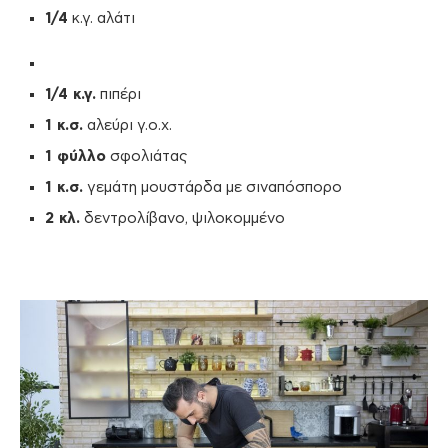
1/4
κ.γ. αλάτι
1/4 κ.γ.
πιπέρι
1 κ.σ.
αλεύρι γ.ο.χ.
1 φύλλο
σφολιάτας
1 κ.σ.
γεμάτη μουστάρδα με σιναπόσπορο
2 κλ.
δεντρολίβανο, ψιλοκομμένο