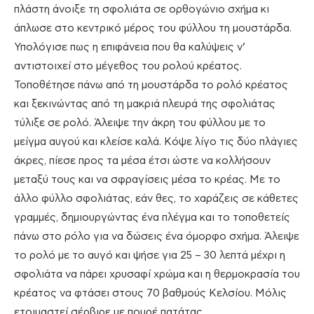
πλάστη άνοιξε τη σφολιάτα σε ορθογώνιο σχήμα κι
άπλωσε στο κεντρικό μέρος του φύλλου τη μουστάρδα.
Υπολόγισε πως η επιφάνεια που θα καλύψεις ν’
αντιστοιχεί στο μέγεθος του ρολού κρέατος.
Τοποθέτησε πάνω από τη μουστάρδα το ρολό κρέατος
και ξεκινώντας από τη μακριά πλευρά της σφολιάτας
τύλιξε σε ρολό. Άλειψε την άκρη του φύλλου με το
μείγμα αυγού και κλείσε καλά. Κόψε λίγο τις δύο πλάγιες
άκρες, πίεσε προς τα μέσα έτσι ώστε να κολλήσουν
μεταξύ τους και να σφραγίσεις μέσα το κρέας. Με το
άλλο φύλλο σφολιάτας, εάν θες, το χαράζεις σε κάθετες
γραμμές, δημιουργώντας ένα πλέγμα και το τοποθετείς
πάνω στο ρόλο για να δώσεις ένα όμορφο σχήμα. Άλειψε
το ρολό με το αυγό και ψήσε για 25 – 30 λεπτά μέχρι η
σφολιάτα να πάρει χρυσαφί χρώμα και η θερμοκρασία του
κρέατος να φτάσει στους 70 βαθμούς Κελσίου. Μόλις
ετοιμαστεί σέρβιρε με πουρέ πατάτας.