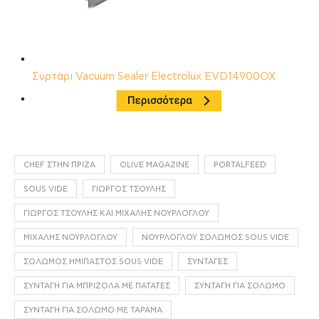
Συρτάρι Vacuum Sealer Electrolux EVD14900OX
CHEF ΣΤΗΝ ΠΡΊΖΑ
OLIVE MAGAZINE
PORTALFEED
SOUS VIDE
ΓΙΏΡΓΟΣ ΤΣΟΎΛΗΣ
ΓΙΏΡΓΟΣ ΤΣΟΎΛΗΣ ΚΑΙ ΜΙΧΆΛΗΣ ΝΟΥΡΛΌΓΛΟΥ
ΜΙΧΆΛΗΣ ΝΟΥΡΛΌΓΛΟΥ
ΝΟΥΡΛΌΓΛΟΥ ΣΟΛΩΜΌΣ SOUS VIDE
ΣΟΛΩΜΌΣ ΗΜΊΠΑΣΤΟΣ SOUS VIDE
ΣΥΝΤΑΓΈΣ
ΣΥΝΤΑΓΉ ΓΙΑ ΜΠΡΙΖΌΛΑ ΜΕ ΠΑΤΆΤΕΣ
ΣΥΝΤΑΓΉ ΓΙΑ ΣΟΛΩΜΌ
ΣΥΝΤΑΓΉ ΓΙΑ ΣΟΛΩΜΌ ΜΕ ΤΑΡΑΜΆ