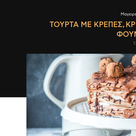
Μαγειρ
ΤΟΎΡΤΑ ΜΕ ΚΡΈΠΕΣ, Κ
ΦΟΥ
1