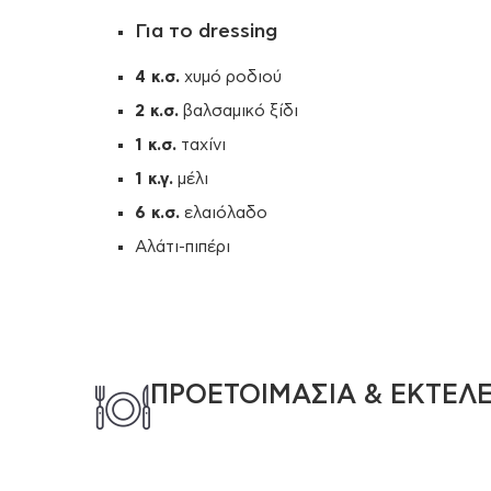
Για το dressing
4 κ.σ.
χυμό ροδιού
2 κ.σ.
βαλσαμικό ξίδι
1 κ.σ.
ταχίνι
1 κ.γ.
μέλι
6 κ.σ.
ελαιόλαδο
Αλάτι-πιπέρι
ΠΡΟΕΤΟΙΜΑΣΙΑ & ΕΚΤΕΛ