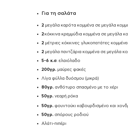
Για τη σαλάτα
2
μεγάλα καρότα κομμένα σε μεγάλα κομμ
2
κόκκινα κρεμμύδια κομμένα σε μεγάλα κ
2
μέτριες κόκκινες γλυκοπατάτες κομμένε
2
μεγάλα παντζάρια κομμένα σε μεγάλα κο
5-6 κ.σ
. ελαιόλαδο
200γρ.
μαύρες φακές
Λίγα φύλλα δυόσμου (μικρά)
80γρ.
ανθότυρο σπασμένο με το χέρι
50γρ.
νεαρή ρόκα
50γρ.
φουντούκι καβουρδισμένο και χονδ
50γρ.
σπόρους ροδιού
Αλάτι-πιπέρι