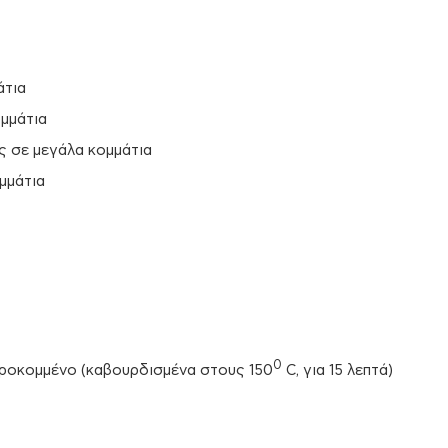
άτια
ομμάτια
ς σε μεγάλα κομμάτια
μμάτια
0
ροκομμένο (καβουρδισμένα στους 150
C, για 15 λεπτά)