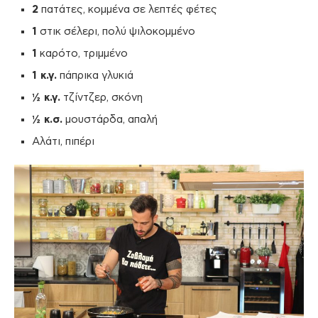
2
πατάτες, κομμένα σε λεπτές φέτες
1
στικ σέλερι, πολύ ψιλοκομμένο
1
καρότο, τριμμένο
1 κ.γ.
πάπρικα γλυκιά
½ κ.γ.
τζίντζερ, σκόνη
½ κ.σ.
μουστάρδα, απαλή
Αλάτι, πιπέρι