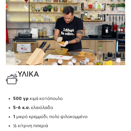
ΥΛΙΚΑ
500 γρ
κιμά κοτόπουλο
5-6 κ.σ.
ελαιόλαδο
1
μικρό κρεμμύδι, πολύ ψιλοκομμένο
½
κίτρινη πιπεριά