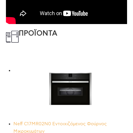
ΠΡΟΪΟΝΤΑ
Neff C17MR02N0 Εντοιχιζόμενος Φούρνος
Μικροκυμάτων