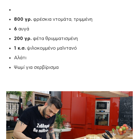
800 γρ.
φρέσκια ντομάτα, τριμμένη
6
αυγά
200 γρ.
φέτα θρυμματισμένη
1 κ.σ.
ψιλοκομμένο μαϊντανό
Αλάτι
Ψωμί για σερβίρισμα