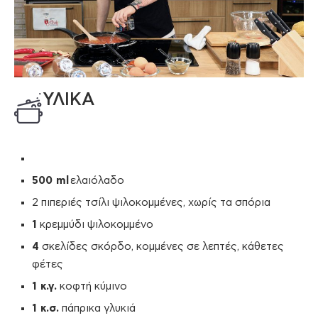
ΥΛΙΚΑ
500 ml
ελαιόλαδο
2 πιπεριές τσίλι ψιλοκομμένες, χωρίς τα σπόρια
1
κρεμμύδι ψιλοκομμένο
4
σκελίδες σκόρδο, κομμένες σε λεπτές, κάθετες
φέτες
1 κ.γ.
κοφτή κύμινο
1 κ.σ.
πάπρικα γλυκιά