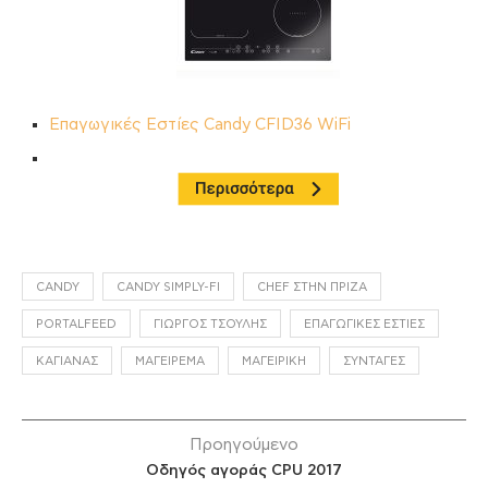
Επαγωγικές Εστίες Candy CFID36 WiFi
CANDY
CANDY SIMPLY-FI
CHEF ΣΤΗΝ ΠΡΊΖΑ
PORTALFEED
ΓΙΏΡΓΟΣ ΤΣΟΎΛΗΣ
ΕΠΑΓΩΓΙΚΈΣ ΕΣΤΊΕΣ
ΚΑΓΙΑΝΆΣ
ΜΑΓΕΊΡΕΜΑ
ΜΑΓΕΙΡΙΚΉ
ΣΥΝΤΑΓΈΣ
Προηγούμενο
Οδηγός αγοράς CPU 2017