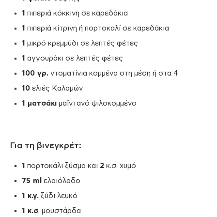
1
πιπεριά κόκκινη σε καρεδάκια
1
πιπεριά κίτρινη ή πορτοκαλί σε καρεδάκια
1
μικρό κρεμμύδι σε λεπτές φέτες
1
αγγουράκι σε λεπτές φέτες
100 γρ.
ντοματίνια κομμένα στη μέση ή στα 4
10
ελιές Καλαμών
1 ματσάκι
μαϊντανό ψιλοκομμένο
Για τη βινεγκρέτ:
1
πορτοκάλι ξύσμα και
2
κ.σ. χυμό
75
ml
ελαιόλαδο
1 κ.γ.
ξύδι λευκό
1 κ.σ
. μουστάρδα