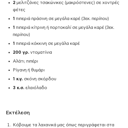
2
μελιτζάνες τσακώνικες (μακρόστενες) σε χοντρές
φέτες
1
πιπεριά πράσινη σε μεγάλα καρέ (3εκ. περίπου)
1
πιπεριά κίτρινη ή πορτοκαλί σε μεγάλα καρέ (3εκ.
περίπου)
1
πιπεριά κόκκινη σε μεγάλα καρέ
200 γρ.
ντοματίνια
Αλάτι, πιπέρι
Ρίγανη ή θυμάρι
1 κ.γ.
σκόνη σκόρδου
3 κ.σ.
ελαιόλαδο
Εκτέλεση
Κόβουμε τα λαχανικά μας όπως περιγράφεται στα