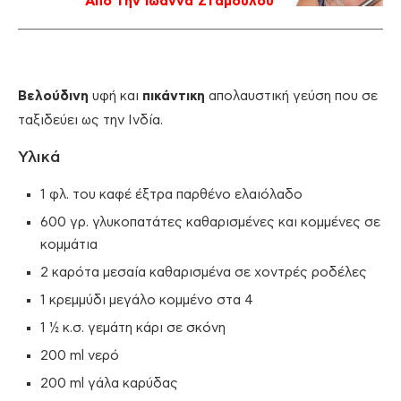
Από την Ιωάννα Σταμούλου
Βελούδινη
υφή και
πικάντικη
απολαυστική γεύση που σε
ταξιδεύει ως την Ινδία.
Υλικά
1 φλ. του καφέ έξτρα παρθένο ελαιόλαδο
600 γρ. γλυκοπατάτες καθαρισμένες και κομμένες σε
κομμάτια
2 καρότα μεσαία καθαρισμένα σε χοντρές ροδέλες
1 κρεμμύδι μεγάλο κομμένο στα 4
1 ½ κ.σ. γεμάτη κάρι σε σκόνη
200 ml νερό
200 ml γάλα καρύδας