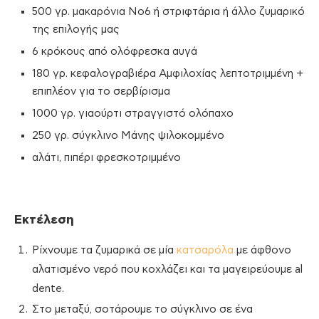
500 γρ. μακαρόνια Νο6 ή στριφτάρια ή άλλο ζυμαρικό
της επιλογής μας
6 κρόκους από ολόφρεσκα αυγά
180 γρ. κεφαλογραβιέρα Αμφιλοχίας λεπτοτριμμένη +
επιπλέον για το σερβίρισμα
1000 γρ. γιαούρτι στραγγιστό ολόπαχο
250 γρ. σύγκλινο Μάνης ψιλοκομμένο
αλάτι, πιπέρι φρεσκοτριμμένο
Εκτέλεση
Ρίχνουμε τα ζυμαρικά σε μία
κατσαρόλα
με άφθονο
αλατισμένο νερό που κοχλάζει και τα μαγειρεύουμε al
dente.
Στο μεταξύ, σοτάρουμε το σύγκλινο σε ένα