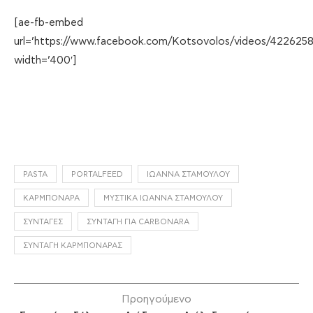
[ae-fb-embed
url=’https://www.facebook.com/Kotsovolos/videos/422625
width=’400′]
PASTA
PORTALFEED
ΙΩΆΝΝΑ ΣΤΑΜΟΎΛΟΥ
ΚΑΡΜΠΟΝΆΡΑ
ΜΥΣΤΙΚΆ ΙΩΆΝΝΑ ΣΤΑΜΟΎΛΟΥ
ΣΥΝΤΑΓΈΣ
ΣΥΝΤΑΓΉ ΓΙΑ CARBONARA
ΣΥΝΤΑΓΉ ΚΑΡΜΠΟΝΆΡΑΣ
Προηγούμενο