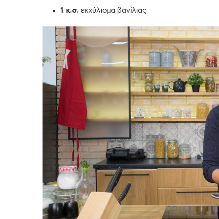
1 κ.σ.
εκχύλισμα βανίλιας