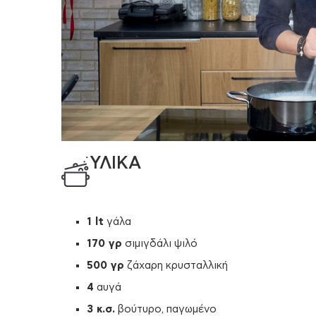
ΥΛΙΚΑ
1 lt
γάλα
170 γρ
σιμιγδάλι ψιλό
500 γρ
ζάχαρη κρυσταλλική
4
αυγά
3 κ.σ.
βούτυρο, παγωμένο