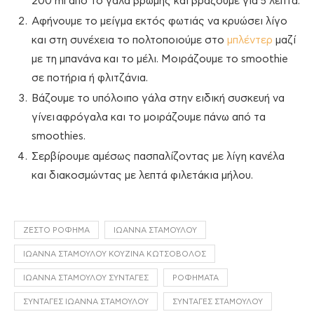
200 ml από το γάλα βρώμης και βράζουμε για 5 λεπτά.
Αφήνουμε το μείγμα εκτός φωτιάς να κρυώσει λίγο
και στη συνέχεια το πολτοποιούμε στο
μπλέντερ
μαζί
με τη μπανάνα και το μέλι. Μοιράζουμε το smoothie
σε ποτήρια ή φλιτζάνια.
Βάζουμε το υπόλοιπο γάλα στην ειδική συσκευή να
γίνει αφρόγαλα και το μοιράζουμε πάνω από τα
smoothies.
Σερβίρουμε αμέσως πασπαλίζοντας με λίγη κανέλα
και διακοσμώντας με λεπτά φιλετάκια μήλου.
ΖΕΣΤΌ ΡΌΦΗΜΑ
ΙΩΆΝΝΑ ΣΤΑΜΟΎΛΟΥ
ΙΩΆΝΝΑ ΣΤΑΜΟΎΛΟΥ ΚΟΥΖΊΝΑ ΚΩΤΣΌΒΟΛΟΣ
ΙΩΆΝΝΑ ΣΤΑΜΟΎΛΟΥ ΣΥΝΤΑΓΈΣ
ΡΟΦΉΜΑΤΑ
ΣΥΝΤΑΓΈΣ ΙΩΆΝΝΑ ΣΤΑΜΟΎΛΟΥ
ΣΥΝΤΑΓΈΣ ΣΤΑΜΟΎΛΟΥ