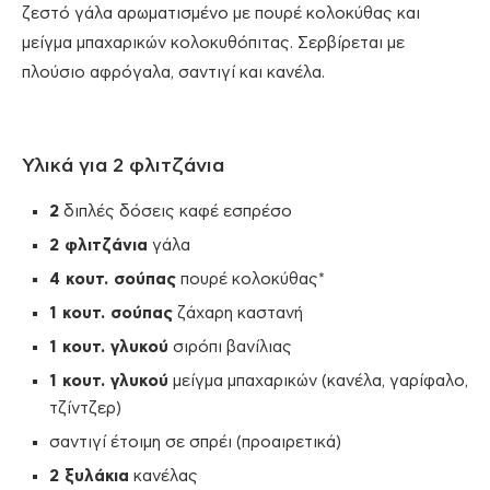
ζεστό γάλα αρωματισμένο με πουρέ κολοκύθας και
μείγμα μπαχαρικών κολοκυθόπιτας. Σερβίρεται με
πλούσιο αφρόγαλα, σαντιγί και κανέλα.
Υλικά για 2 φλιτζάνια
2
διπλές δόσεις καφέ εσπρέσο
2 φλιτζάνια
γάλα
4 κουτ. σούπας
πουρέ κολοκύθας*
1 κουτ. σούπας
ζάχαρη καστανή
1 κουτ. γλυκού
σιρόπι βανίλιας
1 κουτ. γλυκού
μείγμα μπαχαρικών (κανέλα, γαρίφαλο,
τζίντζερ)
σαντιγί έτοιμη σε σπρέι (προαιρετικά)
2 ξυλάκια
κανέλας