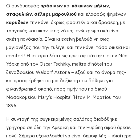
Ο συνδυασμός
πράσινων
και
κόκκινων μήλων
,
σταφυλιών
,
σέλερι
,
μαρουλιού
και ελαφρώς ψημένων
καρυδιών
την κάνει άκρως φρουτένια και δροσερή, με
τραγανές και πικάντικες νότες, ενώ χρωματικά είναι
σκέτη πανδαισία. Είναι κι εκείνη βελούδινη σως
μαγιονέζας που την τυλίγει και την κάνει τόσο οικεία και
comfort! Η ιστορία λέει πως πρωτοφτιάχτηκε στην Νέα
Υόρκη από τον Oscar Tschirky, maître d’hôtel του
ξενοδοχείου Waldorf Astoria – εξού και το όνομά της-
και προσφέρθηκε σε μια δεξίωση που δόθηκε για
φιλανθρωπικό σκοπό, προς τιμήν του παιδικού
Νοσοκομείου Mary’s Hospital. Ήταν 14 Μαρτίου του
1896.
Η συνταγή της συγκεκριμένης σαλάτας διαδόθηκε
γρήγορα σε όλη την Αμερική και την Ευρώπη αφού άρεσε
πολύ. Σήμερα εξακολουθεί να είναι δημοφιλής – ιδιαίτερα