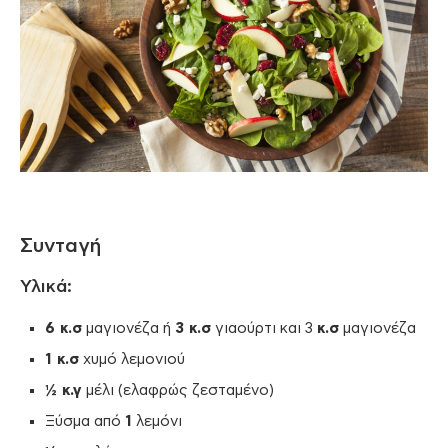
Συνταγή
Υλικά:
6 κ.σ
μαγιονέζα ή
3 κ.σ
γιαούρτι και 3
κ.σ
μαγιονέζα
1 κ.σ
χυμό λεμονιού
½ κ.γ
μέλι (ελαφρώς ζεσταμένο)
Ξύσμα από
1
λεμόνι