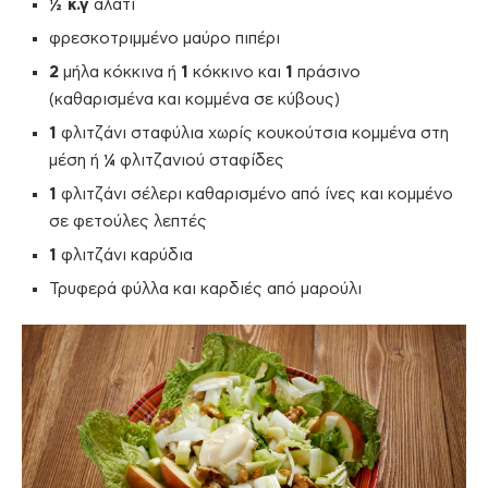
½ κ.γ
αλάτι
φρεσκοτριμμένο μαύρο πιπέρι
2
μήλα κόκκινα ή
1
κόκκινο και
1
πράσινο
(καθαρισμένα και κομμένα σε κύβους)
1
φλιτζάνι σταφύλια χωρίς κουκούτσια κομμένα στη
μέση ή
¼
φλιτζανιού σταφίδες
1
φλιτζάνι σέλερι καθαρισμένο από ίνες και κομμένο
σε φετούλες λεπτές
1
φλιτζάνι καρύδια
Τρυφερά φύλλα και καρδιές από μαρούλι