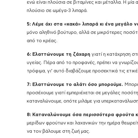
ενώ είναι πλούσια σε βιταμίνες και μέταλλα. Η μία 
πλούσιο σε ωμέγα-3 λιπαρά.
5:
Λέμε όχι στα «κακά» λιπαρά κι ένα μεγάλο ν
μόνο αληθινό βούτυρο, αλλά σε μικρότερες ποσότη
από το κρέας.
6:
Ελαττώνουμε τη ζάχαρη
γιατί η κατάχρηση σ
υγείας. Πέρα από το προφανές, πρέπει να γνωρίζ
τρόφιμα, γι’ αυτό διαβάζουμε προσεκτικά τις ετικ
7:
Ελαττώνουμε το αλάτι όσο μπορούμε.
Μπορε
προσέχουμε γιατί εμπεριέχεται σε μεγάλες ποσότ
καταναλώνουμε, οπότε μιλάμε για υπερκατανάλωση
8:
Καταναλώνουμε όσα περισσότερα φρούτα κα
μερίδων φρούτων και λαχανικών την ημέρα θεωρείτ
να τον βάλουμε στη ζωή μας.