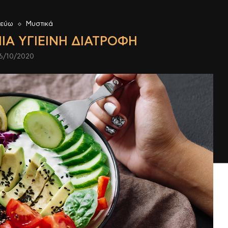
ρεύω
Μυστικά
ΜΊΑ ΥΓΙΕΙΝΉ ΔΙΑΤΡΟΦΉ
6/10/2020