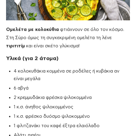
Ομελέτα με κολοκύθια
φτιάχνουν σε όλο τον κόσμο.
Στη Σύρο όμως τη συγκεκριμένη ομελέτα τη λένε
τιριτιτίμ
και είναι σκέτο γλύκισμα!
Υλικά (για 2 άτομα)
4 κολοκυθάκια κομμένα σε ροδέλες ή κυβάκια αν
είναι μεγάλα
6 αβγά
2 κρεμμυδάκια φρέσκα ψιλοκομμένα
1 κ.σ. άνηθος ψιλοκομμένος
1 κ.σ. φρέσκο δυόσμο ψιλοκομμένο
1 φλιτζανάκι του καφέ έξτρα ελαιόλαδο
Αλάτι, πιπέρι