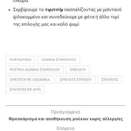
πλευρά.
Σερβίρουμε το
τιριτιτίμ
πασπαλίζοντας με μαϊντανό
ψιλοκομμένο και συνοδεύουμε με φέτα ή άλλο τυρί
της επιλογής μας και καλό ψωμί.
PORTALFEED
ΙΩΆΝΝΑ ΣΤΑΜΟΎΛΟΥ
ΜΥΣΤΙΚΆ ΙΩΆΝΝΑ ΣΤΑΜΟΎΛΟΥ
ΟΜΕΛΈΤΑ
ΟΜΕΛΈΤΑ ΜΕ ΛΑΧΑΝΙΚΆ
ΟΜΕΛΈΤΑ ΣΥΝΤΑΓΉ
ΣΥΝΤΑΓΈΣ
ΣΥΝΤΑΓΈΣ ΜΕ ΑΥΓΆ
Προηγούμενο
Φρεσκάρισμα και αποθήκευση ρούχων χωρίς αλλεργίες
Επόμενο