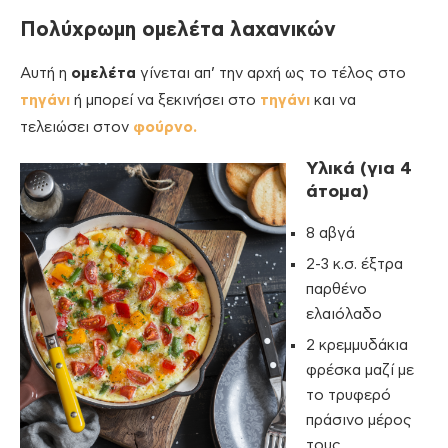
Πολύχρωμη ομελέτα λαχανικών
Αυτή η
ομελέτα
γίνεται απ’ την αρχή ως το τέλος στο
τηγάνι
ή μπορεί να ξεκινήσει στο
τηγάνι
και να
τελειώσει στον
φούρνο.
Υλικά (για 4
άτομα)
8 αβγά
2-3 κ.σ. έξτρα
παρθένο
ελαιόλαδο
2 κρεμμυδάκια
φρέσκα μαζί με
το τρυφερό
πράσινο μέρος
τους