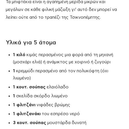
Τα μπιφτέκια είναι η αγαπημένη μερίδα μικρών και
μεγάλων σε κάθε φιλική μάζωξη γι’ αυτό δεν μπορεί να
λείπει ούτε από το τραπέζι της Τσικνοπέμπτης.
Υλικά για 5 άτομα
1 κιλό
κιμάς περασμένος μια φορά από τη μηχανή
(μοσχάρι ελιά) ή ανάμικτος με χοιρινό ή ζυγούρι
1
κρεμμύδι περασμένο από τον πολυκόφτη (όχι
λιωμένο)
1 κουτ. σούπας
ελαιόλαδο
1
σκελίδα σκόρδο λιωμένο
1 φλιτζάνι
νιφάδες βρώμης
1 φλιτζανάκι
του εσπρέσο νερό
3 κουτ. σούπας
μουστάρδα δυνατή