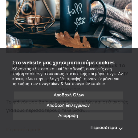
Στο website μας χρησιμοποιούμε cookies
Back to School – Back to Home – Back to
Κάνοντας κλικ στο κουμπί "Αποδοχή", συναινείς στη
Reality. Πώς θα επιστρέψεις πιο ομαλά στην
χρήση cookies για σκοπούς στατιστικής και μάρκετινγκ. Αν
κάνεις κλικ στην επιλογή "Απόρριψη", συναινείς μόνο για
καθημερινότητα.
τη χρήση των αναγκαίων & λειτουργικών cookies.
24/08/2021
Αποδοχή Όλων
Το φθινόπωρο βρίσκεται προ των πυλών και οι διακοπές
Αποδοχή Επιλεγμένων
για τους περισσότερους τελείωσαν. …
Απόρριψη
Περισσότερα
Περισσότερα