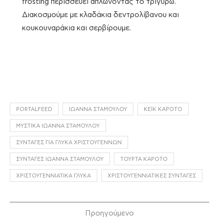
frosting περισσεύει απλώνοντάς το τριγύρω.
Διακοσμούμε με κλαδάκια δεντρολίβανου και
κουκουναράκια και σερβίρουμε.
PORTALFEED
ΙΩΆΝΝΑ ΣΤΑΜΟΎΛΟΥ
ΚΈΙΚ ΚΑΡΌΤΟ
ΜΥΣΤΙΚΆ ΙΩΆΝΝΑ ΣΤΑΜΟΎΛΟΥ
ΣΥΝΤΑΓΈΣ ΓΙΑ ΓΛΥΚΆ ΧΡΙΣΤΟΥΓΈΝΝΩΝ
ΣΥΝΤΑΓΈΣ ΙΩΆΝΝΑ ΣΤΑΜΟΎΛΟΥ
ΤΟΎΡΤΑ ΚΑΡΌΤΟ
ΧΡΙΣΤΟΥΓΕΝΝΙΆΤΙΚΑ ΓΛΥΚΆ
ΧΡΙΣΤΟΥΓΕΝΝΙΆΤΙΚΕΣ ΣΥΝΤΑΓΈΣ
Προηγούμενο