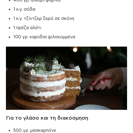
400 γρ. αλεύρι φαρίνα
1 κ.γ. σόδα
1 κ.γ. τζίντζερ ξερό σε σκόνη
1 πρέζα αλάτι
100 γρ. καρύδια ψιλοκομμένα
Για το γλάσο και τη διακόσμηση
500 γρ. μασκαρπόνε