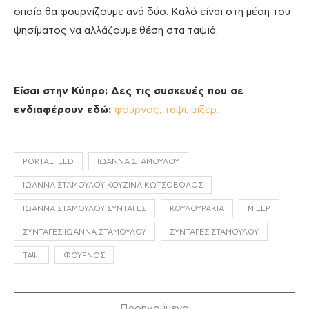
οποία θα φουρνίζουμε ανά δύο. Καλό είναι στη μέση του
ψησίματος να αλλάζουμε θέση στα ταψιά.
Είσαι στην Κύπρο; Δες τις συσκευές που σε
ενδιαφέρουν εδώ:
φούρνος,
ταψί,
μίξερ.
PORTALFEED
ΙΩΆΝΝΑ ΣΤΑΜΟΎΛΟΥ
ΙΩΆΝΝΑ ΣΤΑΜΟΎΛΟΥ ΚΟΥΖΊΝΑ ΚΩΤΣΌΒΟΛΟΣ
ΙΩΆΝΝΑ ΣΤΑΜΟΎΛΟΥ ΣΥΝΤΑΓΈΣ
ΚΟΥΛΟΥΡΆΚΙΑ
ΜΙΞΕΡ
ΣΥΝΤΑΓΈΣ ΙΩΆΝΝΑ ΣΤΑΜΟΎΛΟΥ
ΣΥΝΤΑΓΈΣ ΣΤΑΜΟΎΛΟΥ
ΤΑΨΊ
ΦΟΎΡΝΟΣ
Προηγούμενο