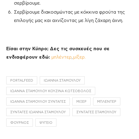
σερβίρουμε.
Σερβίρουμε διακοσμώντας με κόκκινα φρούτα της
επιλογής μας και αχνίζοντας με λίγη ζάχαρη άχνη.
Είσαι στην Κύπρο; Δες τις συσκευές που σε
ενδιαφέρουν εδώ:
μπλέντερ
,
μίξερ.
PORTALFEED
ΙΩΆΝΝΑ ΣΤΑΜΟΎΛΟΥ
ΙΩΆΝΝΑ ΣΤΑΜΟΎΛΟΥ ΚΟΥΖΊΝΑ ΚΩΤΣΌΒΟΛΟΣ
ΙΩΆΝΝΑ ΣΤΑΜΟΎΛΟΥ ΣΥΝΤΑΓΈΣ
ΜΙΞΕΡ
ΜΠΛΈΝΤΕΡ
ΣΥΝΤΑΓΈΣ ΙΩΆΝΝΑ ΣΤΑΜΟΎΛΟΥ
ΣΥΝΤΑΓΈΣ ΣΤΑΜΟΎΛΟΥ
ΦΟΎΡΝΟΣ
ΨΥΓΕΊΟ