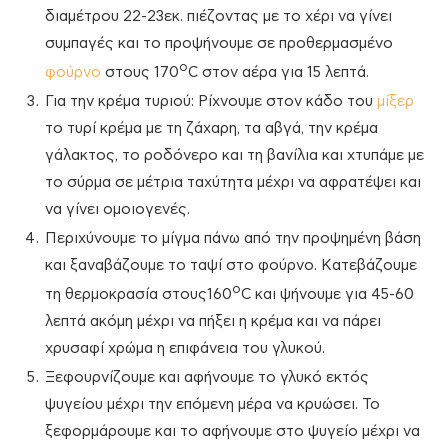
διαμέτρου 22-23εκ. πιέζοντας με το χέρι να γίνει
συμπαγές και το προψήνουμε σε προθερμασμένο
ο
φούρνο
στους 170
C στον αέρα για 15 λεπτά.
Για την κρέμα τυριού: Ρίχνουμε στον κάδο του
μίξερ
το τυρί κρέμα με τη ζάχαρη, τα αβγά, την κρέμα
γάλακτος, το ροδόνερο και τη βανίλια και χτυπάμε με
το σύρμα σε μέτρια ταχύτητα μέχρι να αφρατέψει και
να γίνει ομοιογενές.
Περιχύνουμε το μίγμα πάνω από την προψημένη βάση
και ξαναβάζουμε το ταψί στο φούρνο. Κατεβάζουμε
ο
τη θερμοκρασία στους160
C και ψήνουμε για 45-60
λεπτά ακόμη μέχρι να πήξει η κρέμα και να πάρει
χρυσαφί χρώμα η επιφάνεια του γλυκού.
Ξεφουρνίζουμε και αφήνουμε το γλυκό εκτός
ψυγείου μέχρι την επόμενη μέρα να κρυώσει. Το
ξεφορμάρουμε και το αφήνουμε στο ψυγείο μέχρι να