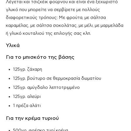
Λέγεται και τσιζκέικ φούρνου και είναι ένα ξεχωριστό
γλυκό που μπορείτε να σερβίρετε με πολλούς
διαφορετικούς τρόπους: Με φρούτα, με σάλτσα
καραμέλας, με σάλτσα σοκολάτας, με μέλι, με μαρμελάδα
ή γλυκό κουταλιού της επιλογής σας κλπ.
Υλικά
Για το μπισκότο της βάσης
125γρ. ζάχαρη
125γρ. βούτυρο σε θερμοκρασία δωματίου
125γρ. αμύγδαλο λεπτοτριμμένο
125γρ. αλεύρι
1 πρέζα αλάτι
Για την κρέμα τυριού
500γρ. φρέσκο τυρί κρέμα