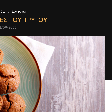
εύω
Συνταγές
ΈΣ ΤΟΥ ΤΡΎΓΟΥ
2/09/2022