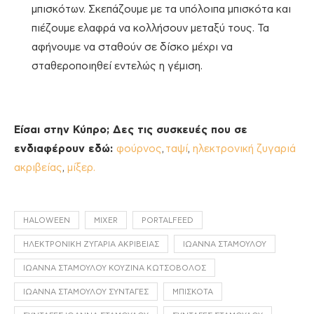
μπισκότων. Σκεπάζουμε με τα υπόλοιπα μπισκότα και
πιέζουμε ελαφρά να κολλήσουν μεταξύ τους. Τα
αφήνουμε να σταθούν σε δίσκο μέχρι να
σταθεροποιηθεί εντελώς η γέμιση.
Είσαι στην Κύπρο; Δες τις συσκευές που σε
ενδιαφέρουν εδώ:
φούρνος
,
ταψί
,
ηλεκτρονική ζυγαριά
ακριβείας
,
μίξερ.
HALOWEEN
MIXER
PORTALFEED
ΗΛΕΚΤΡΟΝΙΚΉ ΖΥΓΑΡΙΆ ΑΚΡΙΒΕΊΑΣ
ΙΩΆΝΝΑ ΣΤΑΜΟΎΛΟΥ
ΙΩΆΝΝΑ ΣΤΑΜΟΎΛΟΥ ΚΟΥΖΊΝΑ ΚΩΤΣΌΒΟΛΟΣ
ΙΩΆΝΝΑ ΣΤΑΜΟΎΛΟΥ ΣΥΝΤΑΓΈΣ
ΜΠΙΣΚΌΤΑ