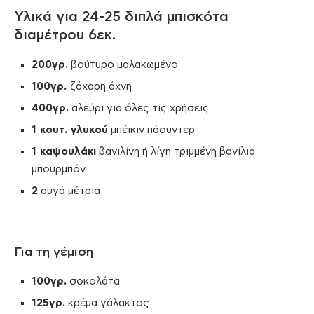
Υλικά για 24-25 διπλά μπισκότα
διαμέτρου 6εκ.
200γρ.
βούτυρο μαλακωμένο
100γρ.
ζάχαρη άχνη
400γρ.
αλεύρι για όλες τις χρήσεις
1 κουτ. γλυκού
μπέικιν πάουντερ
1 καψουλάκι
βανιλίνη ή λίγη τριμμένη βανίλια
μπουρμπόν
2
αυγά μέτρια
Για τη γέμιση
100γρ.
σοκολάτα
125γρ.
κρέμα γάλακτος