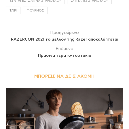
ΣΥΝΤΑΓΈΣ ΙΩΆΝΝΑ ΣΤΑΜΟΎΛΟΥ
ΣΥΝΤΑΓΈΣ ΣΤΑΜΟΎΛΟΥ
ΤΑΨΊ
ΦΟΎΡΝΟΣ
Προηγούμενο
RAZERCON 2021 το μέλλον της Razer αποκαλύπτεται
Επόμενο
Πράσινα τερατο-τοστάκια
ΜΠΟΡΕΊΣ ΝΑ ΔΕΙΣ ΑΚΌΜΗ