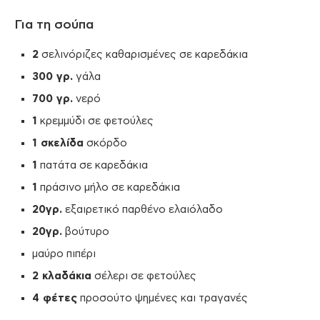
Για τη σούπα
2
σελινόριζες καθαρισμένες σε καρεδάκια
300 γρ.
γάλα
700 γρ.
νερό
1
κρεμμύδι σε φετούλες
1 σκελίδα
σκόρδο
1
πατάτα σε καρεδάκια
1
πράσινο μήλο σε καρεδάκια
20γρ.
εξαιρετικό παρθένο ελαιόλαδο
20γρ.
βούτυρο
μαύρο πιπέρι
2 κλαδάκια
σέλερι σε φετούλες
4 φέτες
προσούτο ψημένες και τραγανές