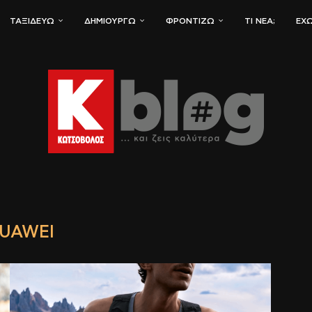
ΤΑΞΙΔΕΎΩ
ΔΗΜΙΟΥΡΓΏ
ΦΡΟΝΤΊΖΩ
ΤΙ ΝΈΑ;
ΈΧΩ
UAWEI